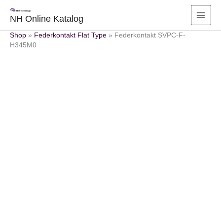
Zum
Inhalt
NH Online Katalog
springen
Shop
»
Federkontakt Flat Type
»
Federkontakt SVPC-F-
H345M0