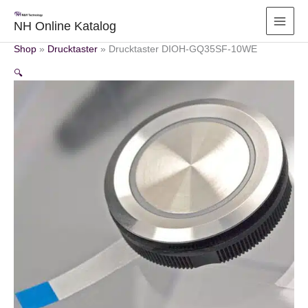
Zum
Inhalt
NH Online Katalog
springen
Shop
»
Drucktaster
»
Drucktaster DIOH-GQ35SF-10WE
🔍