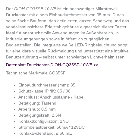
Der
DIOH-GQ35SF-10WE
ist ein hochwertiger Mikrotravel-
Drucktaster mit einem Einbaudurchmesser von 35 mm. Durch
seine flache Bauform, den definierten kurzen Schaltweg und das
vandalismussichere Edelstahlgehäuse eignet sich dieser Taster
ideal für anspruchsvolle Anwendungen im Außenbereich, in
Industrieumgebungen sowie in öffentlich zugänglichen
Bedienstellen. Die integrierte weiße LED-Ringbeleuchtung sorgt
für eine klare visuelle Rückmeldung und unterstützt eine intuitive
Benutzerführung – selbst unter schwierigen Lichtverhältnissen.
Datenblatt Drucktaster-DIOH-GQ35SF-10WE >>
Technische Merkmale GQ35SF
Einbaudurchmesser (mm): 35
Schutzklasse IP /IK: 65 / 08
Anschluss: Anschlussfahne / Kabel
Betätigung: Tastend
Arbeitshub: 0,5 mm
Betätigungskraft: 2,5N
Kontaktkonfiguration: 1NO
Strombelastbarkeit: 50mA / 12VDC
Kontaktwiderstand: ≤ 50 mΩ