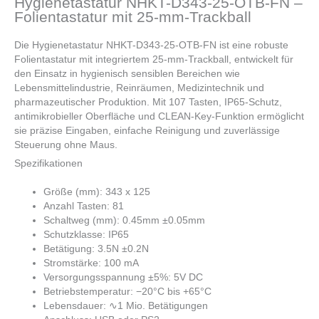
Hygienetastatur NHKT-D343-25-OTB-FN –
Folientastatur mit 25-mm-Trackball
Die Hygienetastatur NHKT-D343-25-OTB-FN ist eine robuste
Folientastatur mit integriertem 25-mm-Trackball, entwickelt für
den Einsatz in hygienisch sensiblen Bereichen wie
Lebensmittelindustrie, Reinräumen, Medizintechnik und
pharmazeutischer Produktion. Mit 107 Tasten, IP65-Schutz,
antimikrobieller Oberfläche und CLEAN-Key-Funktion ermöglicht
sie präzise Eingaben, einfache Reinigung und zuverlässige
Steuerung ohne Maus.
Spezifikationen
Größe (mm): 343 x 125
Anzahl Tasten: 81
Schaltweg (mm): 0.45mm ±0.05mm
Schutzklasse: IP65
Betätigung: 3.5N ±0.2N
Stromstärke: 100 mA
Versorgungsspannung ±5%: 5V DC
Betriebstemperatur: −20°C bis +65°C
Lebensdauer: ∿1 Mio. Betätigungen