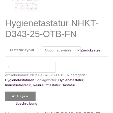
Hygienetastatur NHKT-
D343-25-OTB-FN
Tastaturlayout
Zurücksetzen
Hygienetastatur
NHKT-
D343-
Artikelnummer:
NHKT-D343-25-OTB-FN
Kategorie:
25-
Hygienetastaturen
Schlagwörter:
Hygienetastatur
,
OTB-
Industrietastatur
,
Reinraumtastatur
,
Tastatur
FN
Menge
Anfragen
Beschreibung