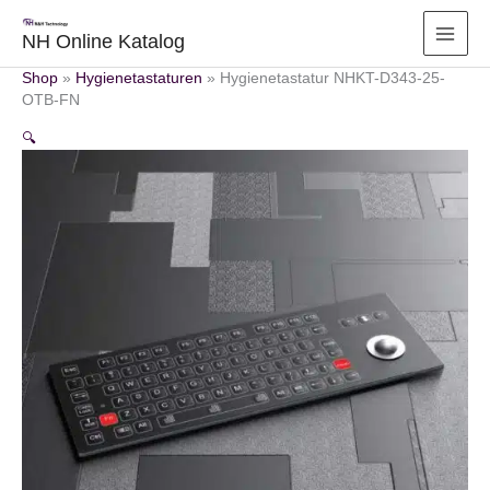
Zum
Inhalt
NH Online Katalog
springen
Shop
»
Hygienetastaturen
»
Hygienetastatur NHKT-D343-25-
OTB-FN
🔍