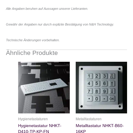
Alle Angaben beruhen auf Aussagen unserer Lieferanten.
Gewähr der Angaben nur durch explizite Bestätigung von N&H Technology.
Technische Änderungen vorbehalten.
Ähnliche Produkte
Hygienetastaturen
Metalltastaturen
Hygienetastatur NHKT-
Metalltastatur NHKT-B60-
D410-TP-KP-FN
16KP