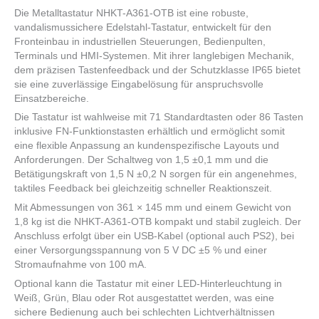
Die Metalltastatur NHKT-A361-OTB ist eine robuste,
vandalismussichere Edelstahl-Tastatur, entwickelt für den
Fronteinbau in industriellen Steuerungen, Bedienpulten,
Terminals und HMI-Systemen. Mit ihrer langlebigen Mechanik,
dem präzisen Tastenfeedback und der Schutzklasse IP65 bietet
sie eine zuverlässige Eingabelösung für anspruchsvolle
Einsatzbereiche.
Die Tastatur ist wahlweise mit 71 Standardtasten oder 86 Tasten
inklusive FN-Funktionstasten erhältlich und ermöglicht somit
eine flexible Anpassung an kundenspezifische Layouts und
Anforderungen. Der Schaltweg von 1,5 ±0,1 mm und die
Betätigungskraft von 1,5 N ±0,2 N sorgen für ein angenehmes,
taktiles Feedback bei gleichzeitig schneller Reaktionszeit.
Mit Abmessungen von 361 × 145 mm und einem Gewicht von
1,8 kg ist die NHKT-A361-OTB kompakt und stabil zugleich. Der
Anschluss erfolgt über ein USB-Kabel (optional auch PS2), bei
einer Versorgungsspannung von 5 V DC ±5 % und einer
Stromaufnahme von 100 mA.
Optional kann die Tastatur mit einer LED-Hinterleuchtung in
Weiß, Grün, Blau oder Rot ausgestattet werden, was eine
sichere Bedienung auch bei schlechten Lichtverhältnissen