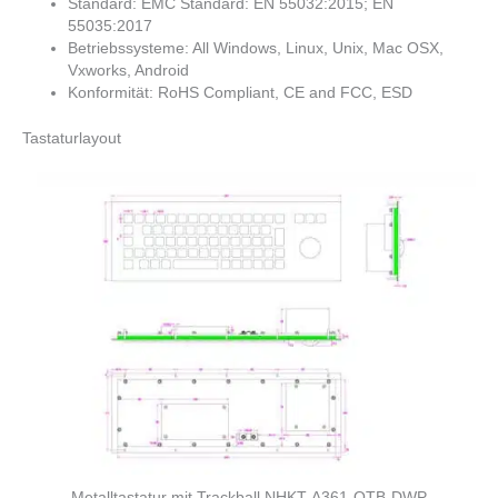
Standard: EMC Standard: EN 55032:2015; EN
55035:2017
Betriebssysteme: All Windows, Linux, Unix, Mac OSX,
Vxworks, Android
Konformität: RoHS Compliant, CE and FCC, ESD
Tastaturlayout
Metalltastatur mit Trackball NHKT-A361-OTB-DWP