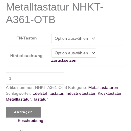
Metalltastatur NHKT-
A361-OTB
FN-Tasten
Hinterleuchtung
Zurücksetzen
Metalltastatur
NHKT-
A361-
Artikelnummer:
NHKT-A361-OTB
Kategorie:
Metalltastaturen
OTB
Schlagwörter:
Edelstahltastatur
,
Industrietastatur
,
Kiosktastatur
,
Menge
Metalltastatur
,
Tastatur
Anfragen
Beschreibung