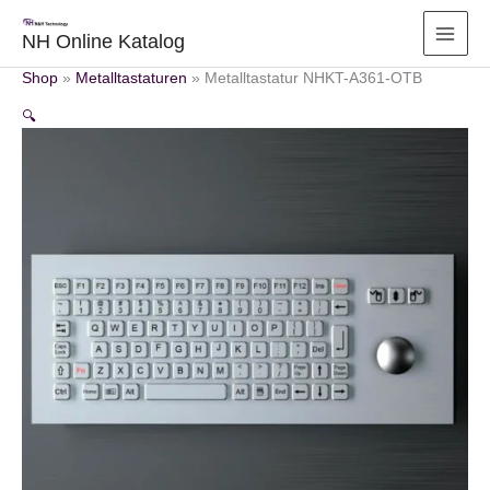
Zum
Inhalt
NH Online Katalog
springen
Shop
»
Metalltastaturen
»
Metalltastatur NHKT-A361-OTB
🔍