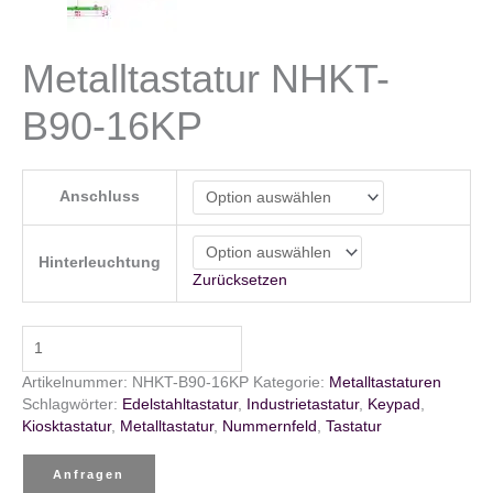
Metalltastatur NHKT-
B90-16KP
Anschluss
Hinterleuchtung
Zurücksetzen
Metalltastatur
NHKT-
B90-
Artikelnummer:
NHKT-B90-16KP
Kategorie:
Metalltastaturen
16KP
Schlagwörter:
Edelstahltastatur
,
Industrietastatur
,
Keypad
,
Menge
Kiosktastatur
,
Metalltastatur
,
Nummernfeld
,
Tastatur
Anfragen