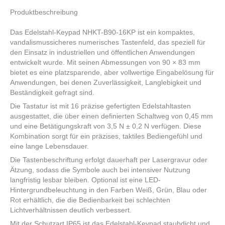
Produktbeschreibung
Das Edelstahl-Keypad NHKT-B90-16KP ist ein kompaktes,
vandalismussicheres numerisches Tastenfeld, das speziell für
den Einsatz in industriellen und öffentlichen Anwendungen
entwickelt wurde. Mit seinen Abmessungen von 90 × 83 mm
bietet es eine platzsparende, aber vollwertige Eingabelösung für
Anwendungen, bei denen Zuverlässigkeit, Langlebigkeit und
Beständigkeit gefragt sind.
Die Tastatur ist mit 16 präzise gefertigten Edelstahltasten
ausgestattet, die über einen definierten Schaltweg von 0,45 mm
und eine Betätigungskraft von 3,5 N ± 0,2 N verfügen. Diese
Kombination sorgt für ein präzises, taktiles Bediengefühl und
eine lange Lebensdauer.
Die Tastenbeschriftung erfolgt dauerhaft per Lasergravur oder
Ätzung, sodass die Symbole auch bei intensiver Nutzung
langfristig lesbar bleiben. Optional ist eine LED-
Hintergrundbeleuchtung in den Farben Weiß, Grün, Blau oder
Rot erhältlich, die die Bedienbarkeit bei schlechten
Lichtverhältnissen deutlich verbessert.
Mit der Schutzart IP65 ist das Edelstahl-Keypad staubdicht und