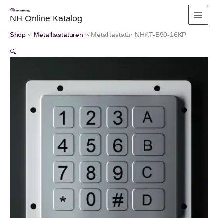
Zum
Inhalt
NH Online Katalog
springen
Shop
»
Metalltastaturen
»
Metalltastatur NHKT-B90-16KP
🔍