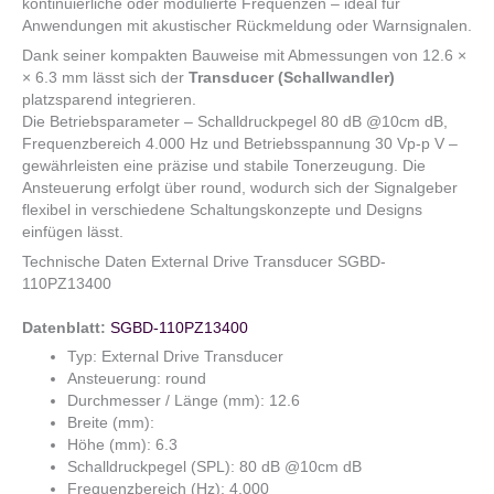
kontinuierliche oder modulierte Frequenzen – ideal für
Anwendungen mit akustischer Rückmeldung oder Warnsignalen.
Dank seiner kompakten Bauweise mit Abmessungen von 12.6 ×
× 6.3 mm lässt sich der
Transducer (Schallwandler)
platzsparend integrieren.
Die Betriebsparameter – Schalldruckpegel 80 dB @10cm dB,
Frequenzbereich 4.000 Hz und Betriebsspannung 30 Vp-p V –
gewährleisten eine präzise und stabile Tonerzeugung. Die
Ansteuerung erfolgt über round, wodurch sich der Signalgeber
flexibel in verschiedene Schaltungskonzepte und Designs
einfügen lässt.
Technische Daten External Drive Transducer SGBD-
110PZ13400
Datenblatt:
SGBD-110PZ13400
Typ: External Drive Transducer
Ansteuerung: round
Durchmesser / Länge (mm): 12.6
Breite (mm):
Höhe (mm): 6.3
Schalldruckpegel (SPL): 80 dB @10cm dB
Frequenzbereich (Hz): 4.000