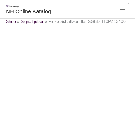
Zum
Inhalt
NH Online Katalog
springen
Shop
»
Signalgeber
»
Piezo Schallwandler SGBD-110PZ13400