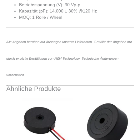
Betriebsspannung (V): 30 Vp-p
Kapazität (pF): 14.000 ± 30% @120 Hz
MOQ: 1 Rolle / Wheel
Alle Angaben beruhen auf Aussagen unserer Lieferanten. Gewähr der Angaben nur
durch explizite Bestätigung von N&H Technology. Technische Änderungen
vorbehalten.
Ähnliche Produkte