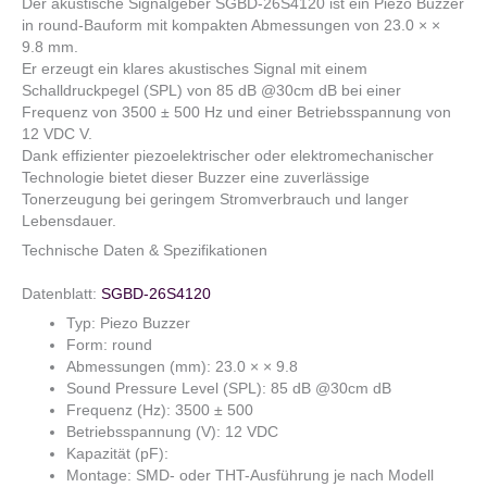
Der akustische Signalgeber SGBD-26S4120 ist ein Piezo Buzzer
in round-Bauform mit kompakten Abmessungen von 23.0 × ×
9.8 mm.
Er erzeugt ein klares akustisches Signal mit einem
Schalldruckpegel (SPL) von 85 dB @30cm dB bei einer
Frequenz von 3500 ± 500 Hz und einer Betriebsspannung von
12 VDC V.
Dank effizienter piezoelektrischer oder elektromechanischer
Technologie bietet dieser Buzzer eine zuverlässige
Tonerzeugung bei geringem Stromverbrauch und langer
Lebensdauer.
Technische Daten & Spezifikationen
Datenblatt:
SGBD-26S4120
Typ: Piezo Buzzer
Form: round
Abmessungen (mm): 23.0 × × 9.8
Sound Pressure Level (SPL): 85 dB @30cm dB
Frequenz (Hz): 3500 ± 500
Betriebsspannung (V): 12 VDC
Kapazität (pF):
Montage: SMD- oder THT-Ausführung je nach Modell