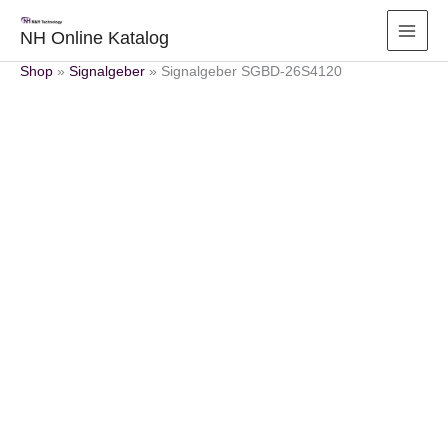
Zum
Inhalt
NH Online Katalog
springen
Shop
»
Signalgeber
»
Signalgeber SGBD-26S4120