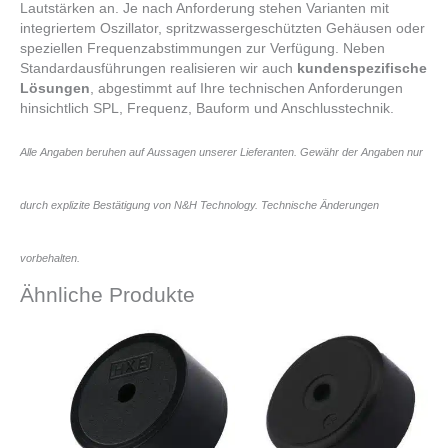
Lautstärken an. Je nach Anforderung stehen Varianten mit
integriertem Oszillator, spritzwassergeschützten Gehäusen oder
speziellen Frequenzabstimmungen zur Verfügung. Neben
Standardausführungen realisieren wir auch
kundenspezifische
Lösungen
, abgestimmt auf Ihre technischen Anforderungen
hinsichtlich SPL, Frequenz, Bauform und Anschlusstechnik.
Alle Angaben beruhen auf Aussagen unserer Lieferanten. Gewähr der Angaben nur
durch explizite Bestätigung von N&H Technology. Technische Änderungen
vorbehalten.
Ähnliche Produkte