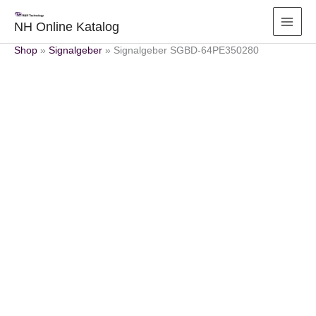
Zum
Inhalt
NH Online Katalog
springen
Shop
»
Signalgeber
»
Signalgeber SGBD-64PE350280