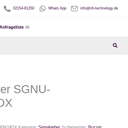
02154-81250
Whats App
info@nh-technology.de
Anfrageliste
(0)
Suche
ber SGNU-
DX
PM24DX
Kategorie:
Signalgeber
Schlagwörter:
Buzzer
,