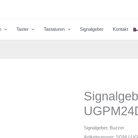
e
Taster
Tastaturen
Signalgeber
Kontakt
📝
Signalge
UGPM24
Signalgeber, Buzzer
Artikelnummer:
SGNU-UG