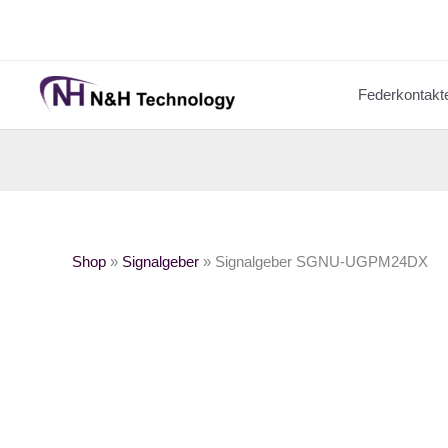
Zum
Inhalt
springen
Federkontakt
Shop
»
Signalgeber
»
Signalgeber SGNU-UGPM24DX