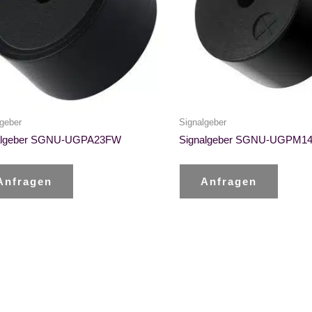
geber
Signalgeber
algeber SGNU-UGPA23FW
Signalgeber SGNU-UGPM1
Anfragen
Anfragen