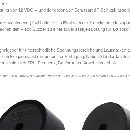
h ist.
gung von 12 VDC V und der optionalen Schutzart (IP-Schutzklasse j
re Montageart (SMD oder THT) lässt sich der Signalgeber platzspa
z machen den Piezo Buzzer zu einer zuverlässigen Lösung für akusti
gnalgeber für unterschiedliche Spannungsbereiche und Lautstärken an
iellen Frequenzabstimmungen zur Verfügung. Neben Standardausführ
en hinsichtlich SPL, Frequenz, Bauform und Anschlusstechnik.
n nur durch explizite Bestätigung von N&H Technology. Technische Änderungen vorbehalten