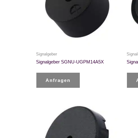
Signalgeber
Signal
Signalgeber SGNU-UGPM14A5X
Sign
Anfragen