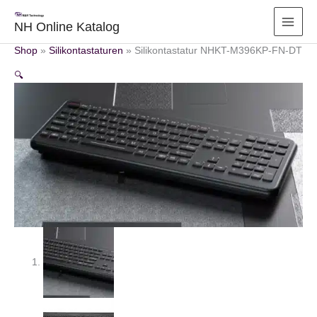
Zum
Inhalt
NH Online Katalog
springen
Shop
»
Silikontastaturen
»
Silikontastatur NHKT-M396KP-FN-DT
🔍