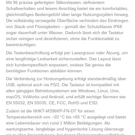
Mit 96 präzise gefertigten Silikon­tiasten, definiertem
Schaltverhalten und leisem Anschlag bietet sie ein komfortables,
gleichmäßiges Bediengefühl über lange Nutzungszyklen hinweg.
Die vollständig versiegelte Oberfläche verhindert das Eindringen
von Staub und Flüssigkeiten – gemäß der Schutzklasse IP68
sogar dauerhaft unter Wasser. Dadurch lässt sich die Tastatur
sicher reinigen und desinfizieren, ohne die Funktionalität zu
beeinträchtigen.
Die Tastenbeschriftung erfolgt per Lasergravur oder Ätzung, um
eine langfristige Lesbarkeit sicherzustellen. Das Layout lässt
sich kundenspezifisch anpassen, sodass Sie genau die
benötigten Funktionen abbilden können.
Die Verbindung zur Hostumgebung erfolgt standardmäßig über
USB, optional auch via PS/2. Die Tastatur ist kompatibel mit
allen gängigen Betriebssystemen wie Windows, Linux, Unix,
macOS, VxWorks und Android, und erfüllt wichtige Normen wie
EN 55032, EN 55035, CE, FCC, RoHS und ESD.
Zudem ist die NHKT-M396KP-FN-DT für einen
Temperaturbereich von −20 °C bis +65 °C ausgelegt und bietet
eine Lebensdauer von rund 1 Million Betätigungen. Als
wartungsarme, langlebige und hygienische Lösung überzeugt