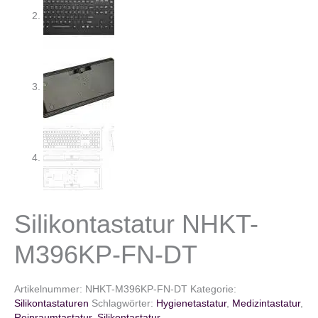
Silikontastatur NHKT-
M396KP-FN-DT
Artikelnummer:
NHKT-M396KP-FN-DT
Kategorie:
Silikontastaturen
Schlagwörter:
Hygienetastatur
,
Medizintastatur
,
Reinraumtastatur
,
Silikontastatur