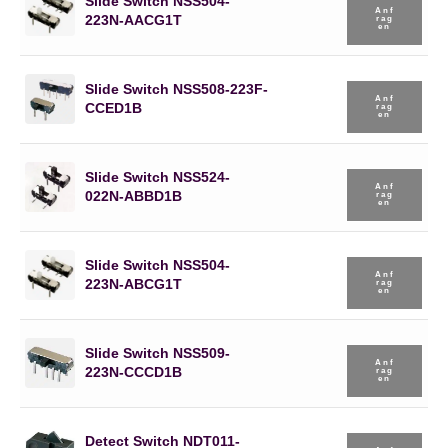
Slide Switch NSS504-
Anf
223N-AACG1T
Rag
En
Slide Switch NSS508-223F-
Anf
CCED1B
Rag
En
Slide Switch NSS524-
Anf
022N-ABBD1B
Rag
En
Slide Switch NSS504-
Anf
223N-ABCG1T
Rag
En
Slide Switch NSS509-
Anf
223N-CCCD1B
Rag
En
Detect Switch NDT011-