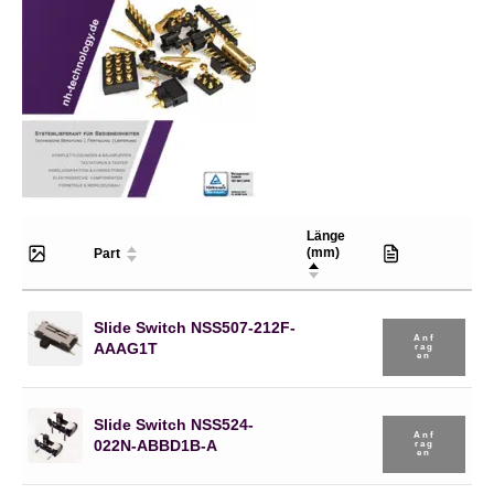
Länge
(mm)
Part
Slide Switch NSS507-212F-
Anf
AAAG1T
Rag
En
Slide Switch NSS524-
Anf
022N-ABBD1B-A
Rag
En