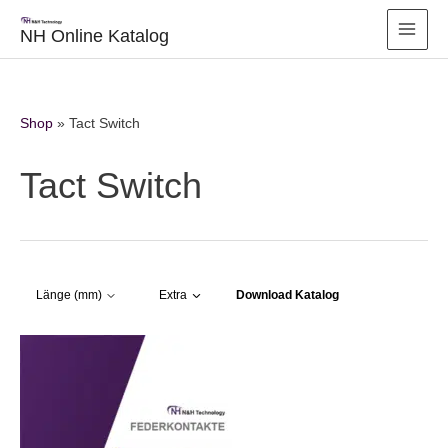
Zum
Inhalt
NH Online Katalog
springen
Shop
»
Tact Switch
Tact Switch
Download Katalog
Länge (mm)
Extra