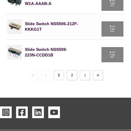
Anf
W1A-AAAB-A
Rag
En
Slide Switch NSS506-212F-
Anf
KKKG1T
Rag
En
Slide Switch NSS509-
Anf
223N-CCDD1B
Rag
En
1
2