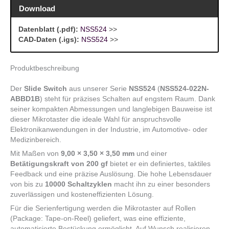
Download
Datenblatt (.pdf):
NSS524
>>
CAD-Daten (.igs):
NSS524
>>
Produktbeschreibung
Der
Slide Switch
aus unserer Serie
NSS524
(
NSS524-022N-
ABBD1B
) steht für präzises Schalten auf engstem Raum. Dank
seiner kompakten Abmessungen und langlebigen Bauweise ist
dieser Mikrotaster die ideale Wahl für anspruchsvolle
Elektronikanwendungen in der Industrie, im Automotive- oder
Medizinbereich.
Mit Maßen von
9,00 × 3,50 × 3,50 mm
und einer
Betätigungskraft von 200 gf
bietet er ein definiertes, taktiles
Feedback und eine präzise Auslösung. Die hohe Lebensdauer
von bis zu
10000 Schaltzyklen
macht ihn zu einer besonders
zuverlässigen und kosteneffizienten Lösung.
Für die Serienfertigung werden die Mikrotaster auf Rollen
(Package: Tape-on-Reel) geliefert, was eine effiziente,
automatisierte Bestückung ermöglicht. Auf Wunsch realisieren