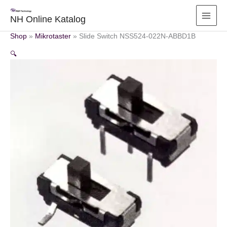
Zum
Inhalt
NH Online Katalog
springen
Shop
»
Mikrotaster
»
Slide Switch NSS524-022N-ABBD1B
🔍