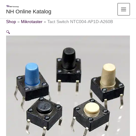
Zum
Inhalt
NH Online Katalog
springen
Shop
»
Mikrotaster
»
Tact Switch NTC004-AP1D-A260B
🔍