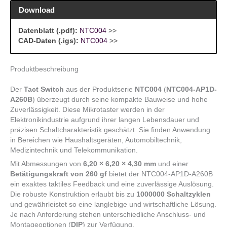
Download
Datenblatt (.pdf):
NTC004
>>
CAD-Daten (.igs):
NTC004
>>
Produktbeschreibung
Der
Tact Switch
aus der Produktserie
NTC004
(
NTC004-AP1D-
A260B
) überzeugt durch seine kompakte Bauweise und hohe
Zuverlässigkeit. Diese Mikrotaster werden in der
Elektronikindustrie aufgrund ihrer langen Lebensdauer und
präzisen Schaltcharakteristik geschätzt. Sie finden Anwendung
in Bereichen wie Haushaltsgeräten, Automobiltechnik,
Medizintechnik und Telekommunikation.
Mit Abmessungen von
6,20 × 6,20 × 4,30 mm
und einer
Betätigungskraft von 260 gf
bietet der NTC004-AP1D-A260B
ein exaktes taktiles Feedback und eine zuverlässige Auslösung.
Die robuste Konstruktion erlaubt bis zu
1000000 Schaltzyklen
und gewährleistet so eine langlebige und wirtschaftliche Lösung.
Je nach Anforderung stehen unterschiedliche Anschluss- und
Montageoptionen (
DIP
) zur Verfügung.