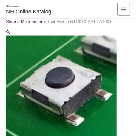
Zum
Inhalt
NH Online Katalog
springen
Shop
»
Mikrotaster
»
Tact Switch NTC010-AP1J-A100T
🔍