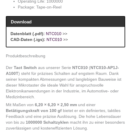
Operating Life: 1000000
Package: Tape-on-Reel
Download
Datenblatt (.pdf):
NTC010
>>
CAD-Daten (.igs):
NTC010
>>
Produktbeschreibung
Der
Tact Switch
aus unserer Serie
NTC010
(
NTC010-AP1J-
A100T
) steht für präzises Schalten auf engstem Raum. Dank
seiner kompakten Abmessungen und langlebigen Bauweise ist
dieser Mikrotaster die ideale Wahl für anspruchsvolle
Elektronikanwendungen in der Industrie, im Automotive- oder
Medizinbereich.
Mit Maßen von
6,20 × 6,20 × 2,50 mm
und einer
Betätigungskraft von 100 gf
bietet er ein definiertes, taktiles
Feedback und eine präzise Auslösung. Die hohe Lebensdauer
von bis zu
1000000 Schaltzyklen
macht ihn zu einer besonders
zuverlässigen und kosteneffizienten Lösung.