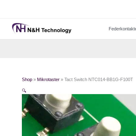
Zum
Inhalt
springen
Federkontakt
Shop
»
Mikrotaster
»
Tact Switch NTC014-BB1G-F100T
🔍