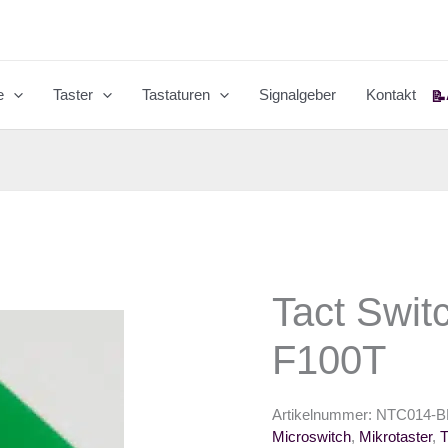
e
Taster
Tastaturen
Signalgeber
Kontakt
📝
Tact Swi
F100T
Artikelnummer:
NTC014-B
Microswitch
,
Mikrotaster
,