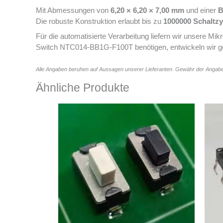
Mit Abmessungen von
6,20 × 6,20 × 7,00 mm
und einer
B
Die robuste Konstruktion erlaubt bis zu
1000000 Schaltzy
Für die automatisierte Verarbeitung liefern wir unsere Mi
Switch NTC014-BB1G-F100T benötigen, entwickeln wir g
Alle Angaben beruhen auf Aussagen unserer Lieferanten. Gewähr der Angabe
Ähnliche Produkte