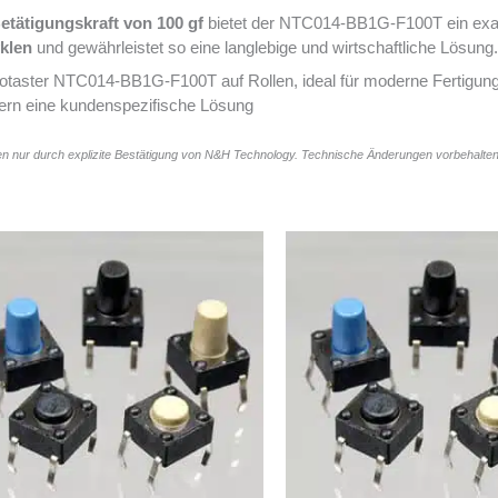
etätigungskraft von 100 gf
bietet der NTC014-BB1G-F100T ein exak
klen
und gewährleistet so eine langlebige und wirtschaftliche Lösung.
krotaster NTC014-BB1G-F100T auf Rollen, ideal für moderne Fertigungs
ern eine kundenspezifische Lösung
n nur durch explizite Bestätigung von N&H Technology. Technische Änderungen vorbehalten