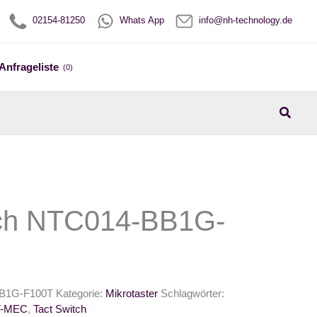
02154-81250
Whats App
info@nh-technology.de
Anfrageliste
(0)
Suche
tch NTC014-BB1G-
B1G-F100T
Kategorie:
Mikrotaster
Schlagwörter:
T-MEC
,
Tact Switch