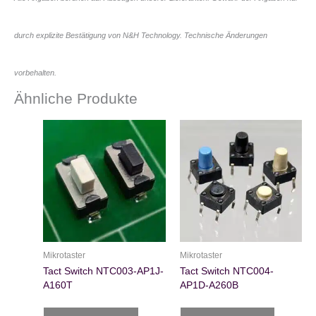
durch explizite Bestätigung von N&H Technology. Technische Änderungen
vorbehalten.
Ähnliche Produkte
Mikrotaster
Mikrotaster
Tact Switch NTC003-AP1J-
Tact Switch NTC004-
A160T
AP1D-A260B