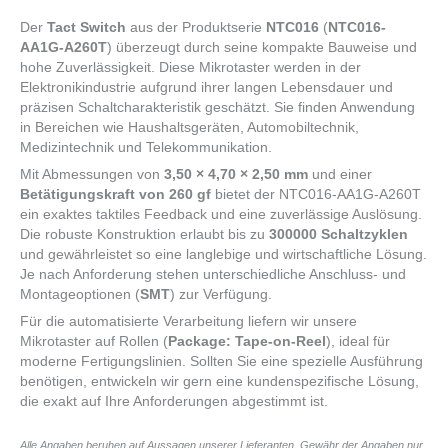
Der
Tact Switch
aus der Produktserie
NTC016
(
NTC016-
AA1G-A260T
) überzeugt durch seine kompakte Bauweise und
hohe Zuverlässigkeit. Diese Mikrotaster werden in der
Elektronikindustrie aufgrund ihrer langen Lebensdauer und
präzisen Schaltcharakteristik geschätzt. Sie finden Anwendung
in Bereichen wie Haushaltsgeräten, Automobiltechnik,
Medizintechnik und Telekommunikation.
Mit Abmessungen von
3,50 × 4,70 × 2,50 mm
und einer
Betätigungskraft von 260 gf
bietet der NTC016-AA1G-A260T
ein exaktes taktiles Feedback und eine zuverlässige Auslösung.
Die robuste Konstruktion erlaubt bis zu
300000 Schaltzyklen
und gewährleistet so eine langlebige und wirtschaftliche Lösung.
Je nach Anforderung stehen unterschiedliche Anschluss- und
Montageoptionen (
SMT
) zur Verfügung.
Für die automatisierte Verarbeitung liefern wir unsere
Mikrotaster auf Rollen (
Package: Tape-on-Reel
), ideal für
moderne Fertigungslinien. Sollten Sie eine spezielle Ausführung
benötigen, entwickeln wir gern eine kundenspezifische Lösung,
die exakt auf Ihre Anforderungen abgestimmt ist.
Alle Angaben beruhen auf Aussagen unserer Lieferanten. Gewähr der Angaben nur