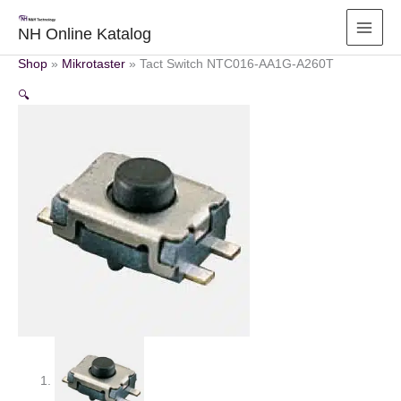
Zum
Inhalt
NH Online Katalog
springen
Shop
»
Mikrotaster
»
Tact Switch NTC016-AA1G-A260T
🔍