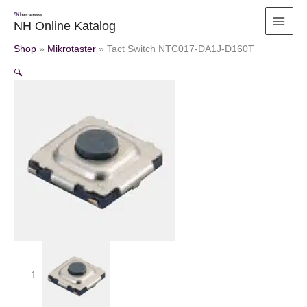
Zum
Inhalt
NH Online Katalog
springen
Shop
»
Mikrotaster
»
Tact Switch NTC017-DA1J-D160T
🔍