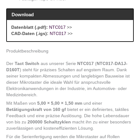
Download
Datenblatt (.pdf):
NTC017
>>
CAD-Daten (.igs):
NTC017
>>
Produktbeschreibung
Der
Tact Switch
aus unserer Serie
NTC017
(
NTC017-DA1J-
D160T
) steht für präzises Schalten auf engstem Raum. Dank
seiner kompakten Abmessungen und langlebigen Bauweise ist
dieser Mikrotaster die ideale Wahl für anspruchsvolle
Elektronikanwendungen in der Industrie, im Automotive- oder
Medizinbereich.
Mit Maßen von
5,00 × 5,00 × 1,50 mm
und einer
Betätigungskraft von 160 gf
bietet er ein definiertes, taktiles
Feedback und eine präzise Auslösung. Die hohe Lebensdauer
von bis zu
200000 Schaltzyklen
macht ihn zu einer besonders
zuverlässigen und kosteneffizienten Lösung.
Für die Serienfertigung werden die Mikrotaster auf Rollen