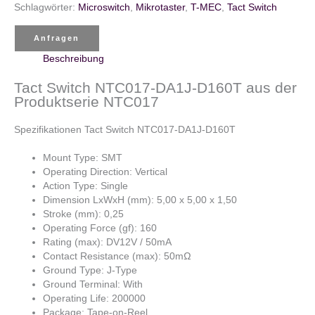
Schlagwörter:
Microswitch
,
Mikrotaster
,
T-MEC
,
Tact Switch
Anfragen
Beschreibung
Tact Switch NTC017-DA1J-D160T aus der
Produktserie NTC017
Spezifikationen Tact Switch NTC017-DA1J-D160T
Mount Type: SMT
Operating Direction: Vertical
Action Type: Single
Dimension LxWxH (mm): 5,00 x 5,00 x 1,50
Stroke (mm): 0,25
Operating Force (gf): 160
Rating (max): DV12V / 50mA
Contact Resistance (max): 50mΩ
Ground Type: J-Type
Ground Terminal: With
Operating Life: 200000
Package: Tape-on-Reel