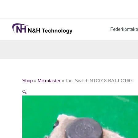
Zum
Inhalt
springen
Federkontakt
Shop
»
Mikrotaster
»
Tact Switch NTC018-BA1J-C160T
🔍