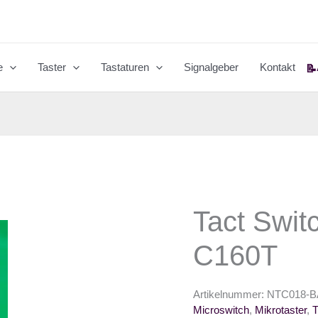
e
Taster
Tastaturen
Signalgeber
Kontakt
📝
Tact Swi
C160T
Artikelnummer:
NTC018-B
Microswitch
,
Mikrotaster
,