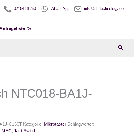
02154-81250
Whats App
info@nh-technology.de
Anfrageliste
(0)
Suche
tch NTC018-BA1J-
A1J-C160T
Kategorie:
Mikrotaster
Schlagwörter:
T-MEC
,
Tact Switch