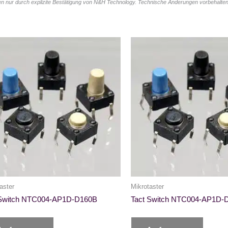
n nur durch explizite Bestätigung von N&H Technology. Technische Änderungen vorbehalten
aster
Mikrotaster
 Switch NTC004-AP1D-D160B
Tact Switch NTC004-AP1D-