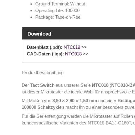
Ground Terminal: Without
Operating Life: 100000
Package: Tape-on-Reel
Download
Datenblatt (.pdf):
NTC018
>>
CAD-Daten (.igs):
NTC018
>>
Produktbeschreibung
Der
Tact Switch
aus unserer Serie
NTC018
(
NTC018-BA
ist dieser Mikrotaster die ideale Wahl für anspruchsvolle
Mit Maßen von
3,90 × 2,90 × 1,50 mm
und einer
Betätigu
100000 Schaltzyklen
macht ihn zu einer besonders zuver
Für die Serienfertigung werden die Mikrotaster auf Rollen
kundenspezifische Varianten des NTC018-BA1J-C160T, um 