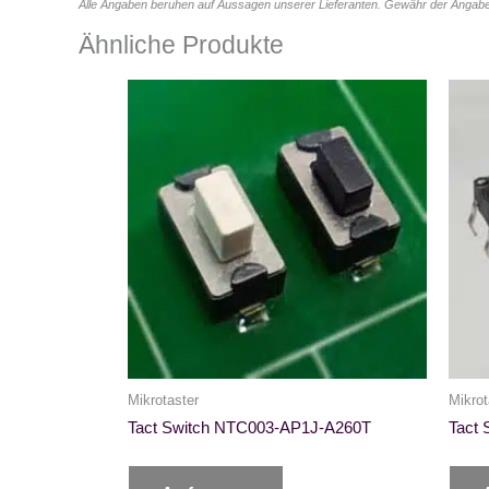
Alle Angaben beruhen auf Aussagen unserer Lieferanten. Gewähr der Angabe
Ähnliche Produkte
Mikrotaster
Mikrot
Tact Switch NTC003-AP1J-A260T
Tact