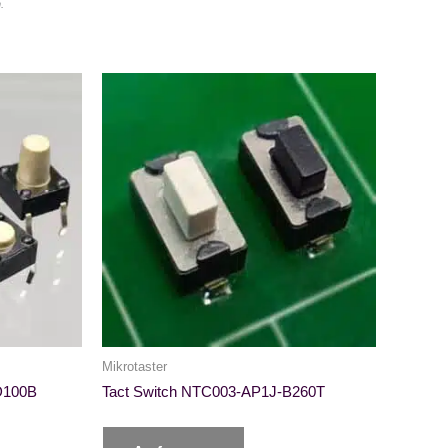
.
Mikrotaster
D100B
Tact Switch NTC003-AP1J-B260T