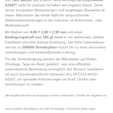
Der
Tact Switch
aus unserer Serie
NTC313
(
NTC313-AA1G-
A160T
) steht für präzises Schalten auf engstem Raum. Dank
seiner kompakten Abmessungen und langlebigen Bauweise ist
dieser Mikrotaster die ideale Wahl für anspruchsvolle
Elektronikanwendungen in der Industrie, im Automotive- oder
Medizinbereich.
Mit Maßen von
4,80 × 2,60 × 2,90 mm
und einer
Betätigungskraft von 160 gf
bietet er ein definiertes, taktiles
Feedback und eine präzise Auslösung. Die hohe Lebensdauer
von bis zu
200000 Schaltzyklen
macht ihn zu einer besonders
zuverlässigen und kosteneffizienten Lösung.
Für die Serienfertigung werden die Mikrotaster auf Rollen
(Package: Tape-on-Reel) geliefert, was eine effiziente,
automatisierte Bestückung ermöglicht. Auf Wunsch realisieren
wir auch kundenspezifische Varianten des NTC313-AA1G-
A160T, um spezielle Anforderungen an Kraft, Größe oder
Anschlussart zu erfüllen.
Alle Angaben beruhen auf Aussagen unserer Lieferanten. Gewähr der Angaben nur
durch explizite Bestätigung von N&H Technology. Technische Änderungen