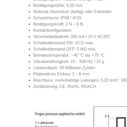
Betätigungshöhe: 4,50 mm
Material: Aluminium (farbig) oder Edelstahl
Schutzklasse: IP68 / IK10
Betätigungskraft: 2 N – 6 N
Kontaktkonfiguration:
Strombelastbarkeit: 200 mA / 24 V AC/DC
Schaltwiderstand ON: 10 Ω max.
Schaltwiderstand OFF: 5 MΩ min.
Betriebstemperatur: −40 °C bis +75 °C
Vibrationsfestigkeit: 10 – 500 Hz / 10 g
Lebensdauer: 50 Millionen Zyklen
Plattendicke Einbau: 1 – 8 mm
Anschluss: mehrdrahtige Leitungen, 0,22 mm², 3
Zertifizierung: CE, RoHS, REACH