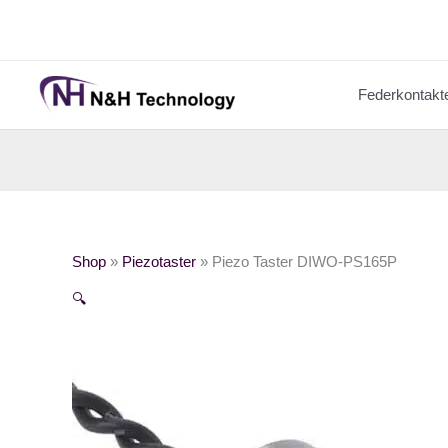
Zum
Inhalt
springen
Federkontakt
Shop
»
Piezotaster
»
Piezo Taster DIWO-PS165P
🔍