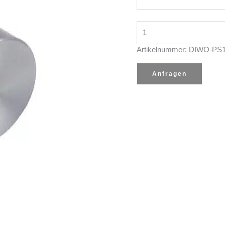
Piezo
Taster
DIWO-
Artikelnummer:
DIWO-PS
PS165P
Menge
Anfragen