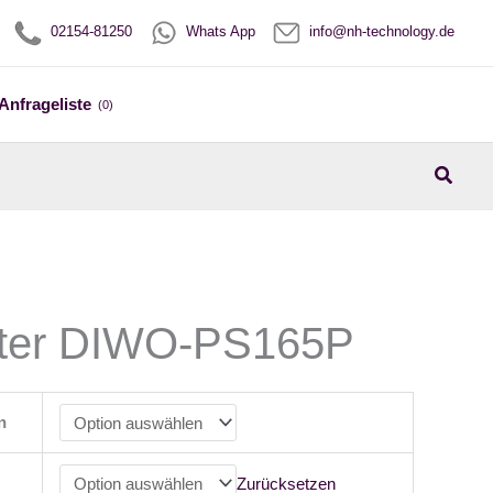
02154-81250
Whats App
info@nh-technology.de
Anfrageliste
(0)
Suche
ster DIWO-PS165P
n
Zurücksetzen