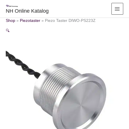
Zum
Inhalt
NH Online Katalog
springen
Shop
»
Piezotaster
»
Piezo Taster DIWO-PS223Z
🔍