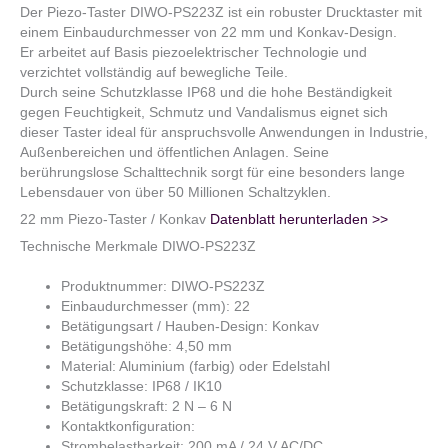
Der Piezo-Taster DIWO-PS223Z ist ein robuster Drucktaster mit
einem Einbaudurchmesser von 22 mm und Konkav-Design.
Er arbeitet auf Basis piezoelektrischer Technologie und
verzichtet vollständig auf bewegliche Teile.
Durch seine Schutzklasse IP68 und die hohe Beständigkeit
gegen Feuchtigkeit, Schmutz und Vandalismus eignet sich
dieser Taster ideal für anspruchsvolle Anwendungen in Industrie,
Außenbereichen und öffentlichen Anlagen. Seine
berührungslose Schalttechnik sorgt für eine besonders lange
Lebensdauer von über 50 Millionen Schaltzyklen.
22 mm Piezo-Taster / Konkav
Datenblatt herunterladen >>
Technische Merkmale DIWO-PS223Z
Produktnummer: DIWO-PS223Z
Einbaudurchmesser (mm): 22
Betätigungsart / Hauben-Design: Konkav
Betätigungshöhe: 4,50 mm
Material: Aluminium (farbig) oder Edelstahl
Schutzklasse: IP68 / IK10
Betätigungskraft: 2 N – 6 N
Kontaktkonfiguration:
Strombelastbarkeit: 200 mA / 24 V AC/DC