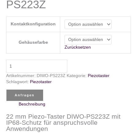
PS223Z
Kontaktkonfiguration
Gehäusefarbe
Zurücksetzen
Piezo
Taster
DIWO-
Artikelnummer:
DIWO-PS223Z
Kategorie:
Piezotaster
PS223Z
Schlagwort:
Piezotaster
Menge
Anfragen
Beschreibung
22 mm Piezo-Taster DIWO-PS223Z mit
IP68-Schutz für anspruchsvolle
Anwendungen