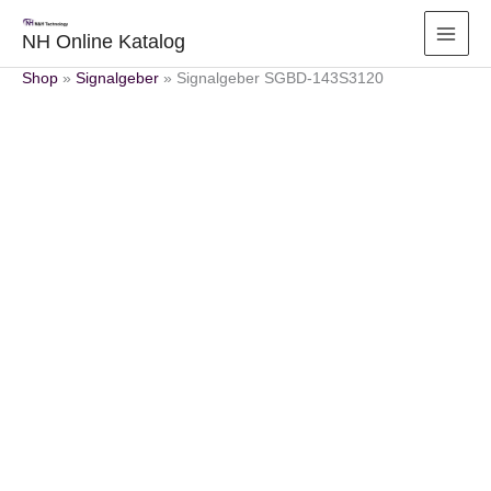
Zum
Inhalt
NH Online Katalog
springen
Shop
»
Signalgeber
»
Signalgeber SGBD-143S3120