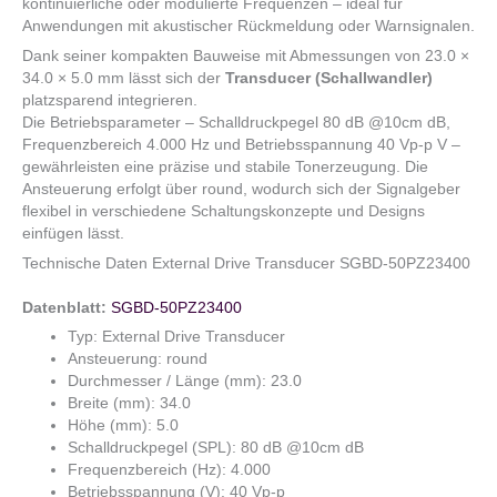
kontinuierliche oder modulierte Frequenzen – ideal für
Anwendungen mit akustischer Rückmeldung oder Warnsignalen.
Dank seiner kompakten Bauweise mit Abmessungen von 23.0 ×
34.0 × 5.0 mm lässt sich der
Transducer (Schallwandler)
platzsparend integrieren.
Die Betriebsparameter – Schalldruckpegel 80 dB @10cm dB,
Frequenzbereich 4.000 Hz und Betriebsspannung 40 Vp-p V –
gewährleisten eine präzise und stabile Tonerzeugung. Die
Ansteuerung erfolgt über round, wodurch sich der Signalgeber
flexibel in verschiedene Schaltungskonzepte und Designs
einfügen lässt.
Technische Daten External Drive Transducer SGBD-50PZ23400
Datenblatt:
SGBD-50PZ23400
Typ: External Drive Transducer
Ansteuerung: round
Durchmesser / Länge (mm): 23.0
Breite (mm): 34.0
Höhe (mm): 5.0
Schalldruckpegel (SPL): 80 dB @10cm dB
Frequenzbereich (Hz): 4.000
Betriebsspannung (V): 40 Vp-p