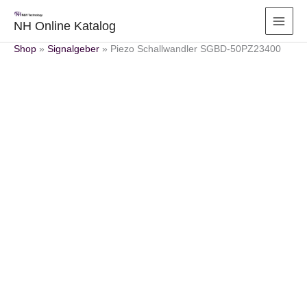
Zum
Inhalt
NH Online Katalog
springen
Shop
»
Signalgeber
»
Piezo Schallwandler SGBD-50PZ23400