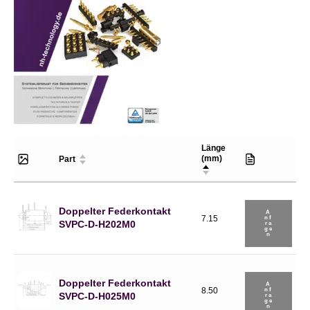
Länge
(mm)
Part
Doppelter Federkontakt
A
7.15
Nf
SVPC-D-H202M0
Ra
Ge
N
Doppelter Federkontakt
A
8.50
Nf
SVPC-D-H025M0
Ra
Ge
N