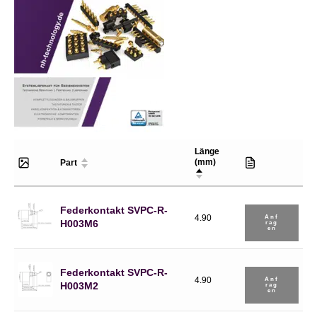
Länge
(mm)
Part
Federkontakt SVPC-R-
4.90
Anf
H003M6
Rag
En
Federkontakt SVPC-R-
4.90
Anf
H003M2
Rag
En