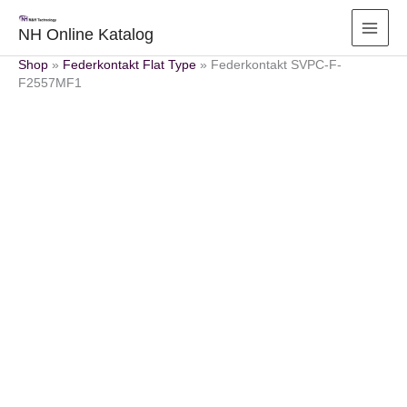
Zum
Inhalt
NH Online Katalog
springen
Shop
»
Federkontakt Flat Type
»
Federkontakt SVPC-F-
F2557MF1