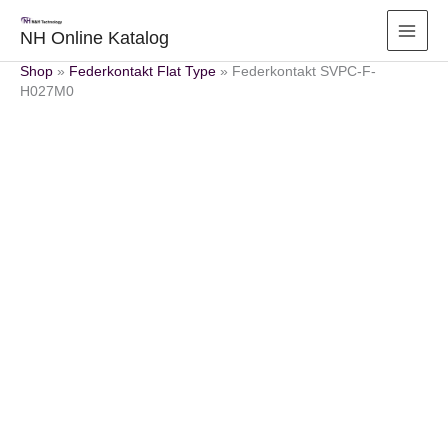
Zum
Inhalt
NH Online Katalog
springen
Shop
»
Federkontakt Flat Type
»
Federkontakt SVPC-F-
H027M0