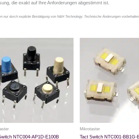
sung, die exakt auf Ihre Anforderungen abgestimmt ist.
n nur durch explizite Bestätigung von N&H Technology. Technische Änderungen vorbehalten
aster
Mikrotaster
 Switch NTC004-AP1D-E100B
Tact Switch NTC001-BB1G-