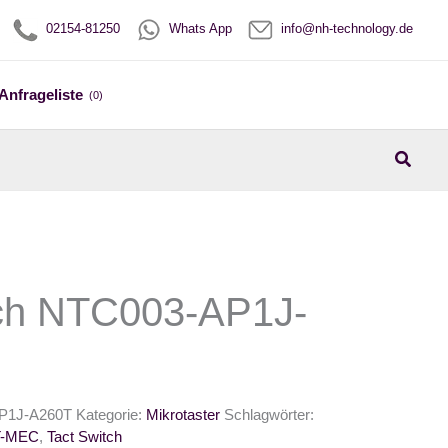
02154-81250
Whats App
info@nh-technology.de
Anfrageliste
(0)
Suche
tch NTC003-AP1J-
P1J-A260T
Kategorie:
Mikrotaster
Schlagwörter:
T-MEC
,
Tact Switch