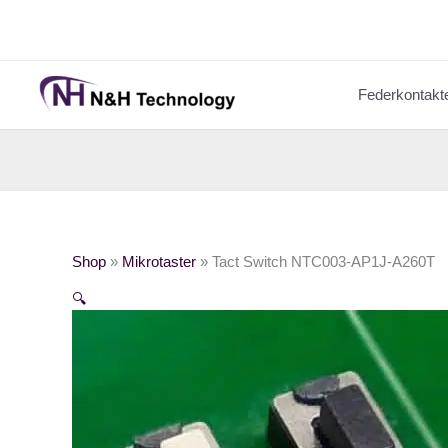
Zum
Inhalt
springen
Federkontakt
Shop
»
Mikrotaster
»
Tact Switch NTC003-AP1J-A260T
🔍