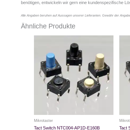
benötigen, entwickeln wir gern eine kundenspezifische Lö
Alle Angaben beruhen auf Aussagen unserer Lieferanten. Gewähr der Angabe
Ähnliche Produkte
Mikrotaster
Mikrot
Tact Switch NTC004-AP1D-E160B
Tact