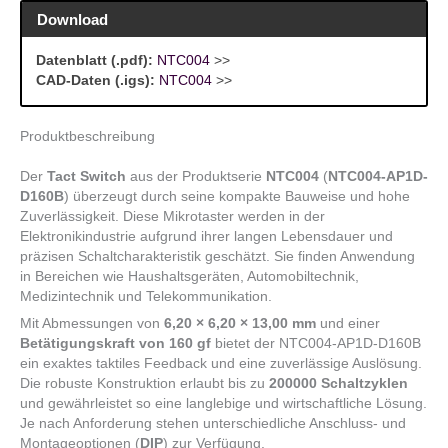
Download
Datenblatt (.pdf):
NTC004
>>
CAD-Daten (.igs):
NTC004
>>
Produktbeschreibung
Der
Tact Switch
aus der Produktserie
NTC004
(
NTC004-AP1D-
D160B
) überzeugt durch seine kompakte Bauweise und hohe
Zuverlässigkeit. Diese Mikrotaster werden in der
Elektronikindustrie aufgrund ihrer langen Lebensdauer und
präzisen Schaltcharakteristik geschätzt. Sie finden Anwendung
in Bereichen wie Haushaltsgeräten, Automobiltechnik,
Medizintechnik und Telekommunikation.
Mit Abmessungen von
6,20 × 6,20 × 13,00 mm
und einer
Betätigungskraft von 160 gf
bietet der NTC004-AP1D-D160B
ein exaktes taktiles Feedback und eine zuverlässige Auslösung.
Die robuste Konstruktion erlaubt bis zu
200000 Schaltzyklen
und gewährleistet so eine langlebige und wirtschaftliche Lösung.
Je nach Anforderung stehen unterschiedliche Anschluss- und
Montageoptionen (
DIP
) zur Verfügung.