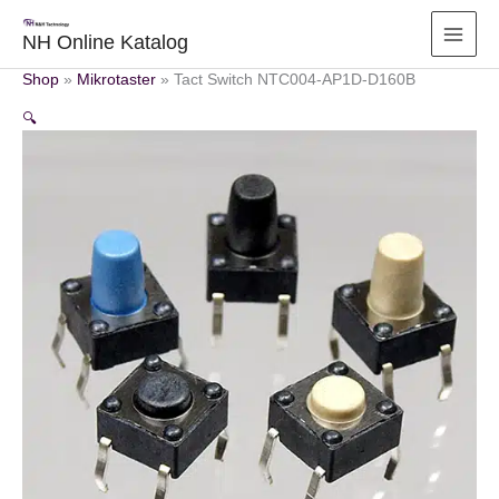
Zum
Inhalt
NH Online Katalog
springen
Shop
»
Mikrotaster
»
Tact Switch NTC004-AP1D-D160B
🔍