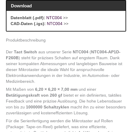
Download
Datenblatt (.pdf):
NTC004
>>
CAD-Daten (.igs):
NTC004
>>
Produktbeschreibung
Der
Tact Switch
aus unserer Serie
NTC004
(
NTC004-AP1D-
F260B
) steht für präzises Schalten auf engstem Raum. Dank
seiner kompakten Abmessungen und langlebigen Bauweise ist
dieser Mikrotaster die ideale Wahl für anspruchsvolle
Elektronikanwendungen in der Industrie, im Automotive- oder
Medizinbereich.
Mit Maßen von
6,20 × 6,20 × 7,00 mm
und einer
Betätigungskraft von 260 gf
bietet er ein definiertes, taktiles
Feedback und eine präzise Auslösung. Die hohe Lebensdauer
von bis zu
1000000 Schaltzyklen
macht ihn zu einer besonders
zuverlässigen und kosteneffizienten Lösung.
Für die Serienfertigung werden die Mikrotaster auf Rollen
(Package: Tape-on-Reel) geliefert, was eine effiziente,