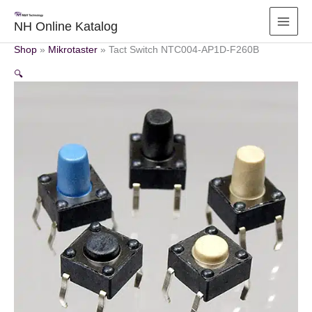
Zum
Inhalt
NH Online Katalog
springen
Shop
»
Mikrotaster
»
Tact Switch NTC004-AP1D-F260B
🔍