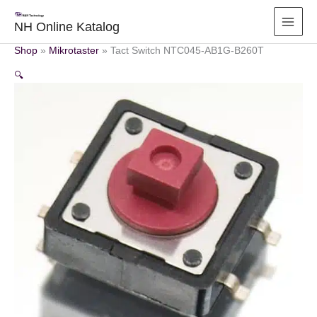
Zum
Inhalt
NH Online Katalog
springen
Shop
»
Mikrotaster
»
Tact Switch NTC045-AB1G-B260T
🔍