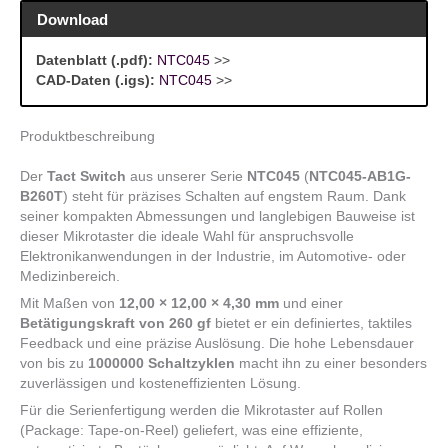
Download
Datenblatt (.pdf):
NTC045
>>
CAD-Daten (.igs):
NTC045
>>
Produktbeschreibung
Der
Tact Switch
aus unserer Serie
NTC045
(
NTC045-AB1G-
B260T
) steht für präzises Schalten auf engstem Raum. Dank
seiner kompakten Abmessungen und langlebigen Bauweise ist
dieser Mikrotaster die ideale Wahl für anspruchsvolle
Elektronikanwendungen in der Industrie, im Automotive- oder
Medizinbereich.
Mit Maßen von
12,00 × 12,00 × 4,30 mm
und einer
Betätigungskraft von 260 gf
bietet er ein definiertes, taktiles
Feedback und eine präzise Auslösung. Die hohe Lebensdauer
von bis zu
1000000 Schaltzyklen
macht ihn zu einer besonders
zuverlässigen und kosteneffizienten Lösung.
Für die Serienfertigung werden die Mikrotaster auf Rollen
(Package: Tape-on-Reel) geliefert, was eine effiziente,