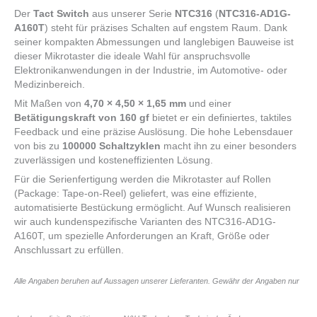
Der
Tact Switch
aus unserer Serie
NTC316
(
NTC316-AD1G-
A160T
) steht für präzises Schalten auf engstem Raum. Dank
seiner kompakten Abmessungen und langlebigen Bauweise ist
dieser Mikrotaster die ideale Wahl für anspruchsvolle
Elektronikanwendungen in der Industrie, im Automotive- oder
Medizinbereich.
Mit Maßen von
4,70 × 4,50 × 1,65 mm
und einer
Betätigungskraft von 160 gf
bietet er ein definiertes, taktiles
Feedback und eine präzise Auslösung. Die hohe Lebensdauer
von bis zu
100000 Schaltzyklen
macht ihn zu einer besonders
zuverlässigen und kosteneffizienten Lösung.
Für die Serienfertigung werden die Mikrotaster auf Rollen
(Package: Tape-on-Reel) geliefert, was eine effiziente,
automatisierte Bestückung ermöglicht. Auf Wunsch realisieren
wir auch kundenspezifische Varianten des NTC316-AD1G-
A160T, um spezielle Anforderungen an Kraft, Größe oder
Anschlussart zu erfüllen.
Alle Angaben beruhen auf Aussagen unserer Lieferanten. Gewähr der Angaben nur