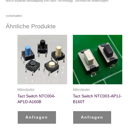
durch explizite Bestätigung von N&H Technology. Technische Änderungen
vorbehalten.
Ähnliche Produkte
Mikrotaster
Mikrotaster
Tact Switch NTC004-
Tact Switch NTC003-AP1J-
AP1D-A160B
B160T
Anfragen
Anfragen