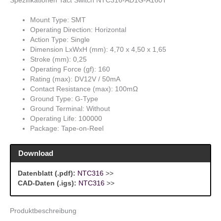
Spezifikationen Tact Switch NTC316-AD1G-A160T
Mount Type: SMT
Operating Direction: Horizontal
Action Type: Single
Dimension LxWxH (mm): 4,70 x 4,50 x 1,65
Stroke (mm): 0,25
Operating Force (gf): 160
Rating (max): DV12V / 50mA
Contact Resistance (max): 100mΩ
Ground Type: G-Type
Ground Terminal: Without
Operating Life: 100000
Package: Tape-on-Reel
Download
Datenblatt (.pdf):
NTC316
>>
CAD-Daten (.igs):
NTC316
>>
Produktbeschreibung