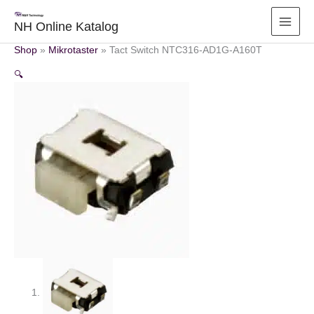
Zum
Inhalt
NH Online Katalog
springen
Shop
»
Mikrotaster
»
Tact Switch NTC316-AD1G-A160T
🔍