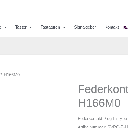
e
Taster
Tastaturen
Signalgeber
Kontakt
📝
-P-H166M0
Federkon
H166M0
Federkontakt Plug-In Type
Artikelnummer:
SVPC-P-H