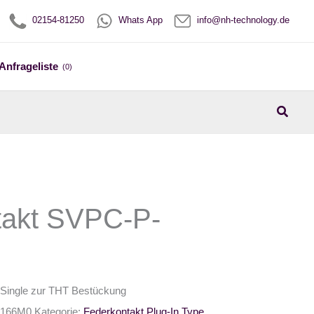
02154-81250
Whats App
info@nh-technology.de
Anfrageliste
(0)
Suche
takt SVPC-P-
 Single zur THT Bestückung
166M0
Kategorie:
Federkontakt Plug-In Type