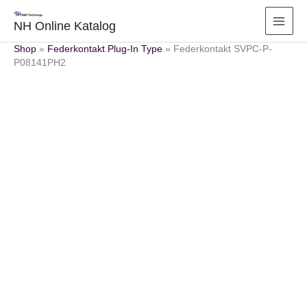
Zum
Inhalt
NH Online Katalog
springen
Shop
»
Federkontakt Plug-In Type
»
Federkontakt SVPC-P-
P08141PH2