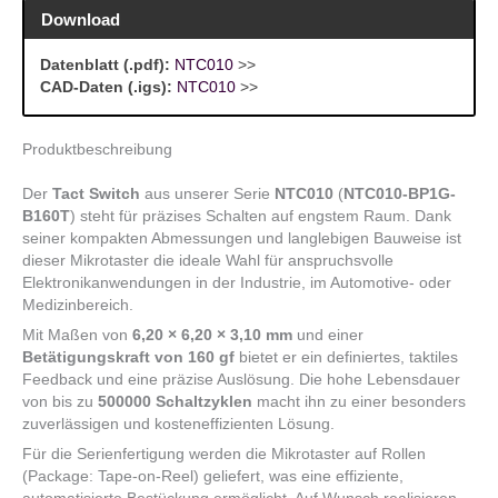
Download
Datenblatt (.pdf):
NTC010
>>
CAD-Daten (.igs):
NTC010
>>
Produktbeschreibung
Der
Tact Switch
aus unserer Serie
NTC010
(
NTC010-BP1G-
B160T
) steht für präzises Schalten auf engstem Raum. Dank
seiner kompakten Abmessungen und langlebigen Bauweise ist
dieser Mikrotaster die ideale Wahl für anspruchsvolle
Elektronikanwendungen in der Industrie, im Automotive- oder
Medizinbereich.
Mit Maßen von
6,20 × 6,20 × 3,10 mm
und einer
Betätigungskraft von 160 gf
bietet er ein definiertes, taktiles
Feedback und eine präzise Auslösung. Die hohe Lebensdauer
von bis zu
500000 Schaltzyklen
macht ihn zu einer besonders
zuverlässigen und kosteneffizienten Lösung.
Für die Serienfertigung werden die Mikrotaster auf Rollen
(Package: Tape-on-Reel) geliefert, was eine effiziente,