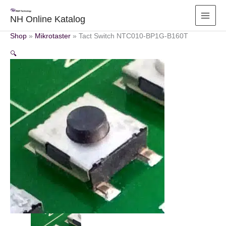
Zum
Inhalt
NH Online Katalog
springen
Shop
»
Mikrotaster
»
Tact Switch NTC010-BP1G-B160T
🔍