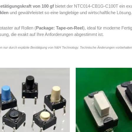
etätigungskraft von 100 gf
bietet der NTC014-CB1G-C100T ein exak
klen
und gewährleistet so eine langlebige und wirtschaftliche Lösun
otaster auf Rollen (
Package: Tape-on-Reel
), ideal für moderne Ferti
sung, die exakt auf Ihre Anforderungen abgestimmt ist.
n nur durch explizite Bestätigung von N&H Technology. Technische Änderungen vorbehalten