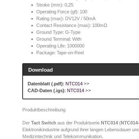
Stroke (mm): 0,25
Operating Force (gf): 100
Rating (max): DV12V / 50mA
Contact Resistance (max): 100mΩ
Ground Type: G-Type
Ground Terminal: With
Operating Life: 1000000
Package: Tape-on-Reel
Download
Datenblatt (.pdf):
NTC014
>>
CAD-Daten (.igs):
NTC014
>>
Produktbeschreibung
Der
Tact Switch
aus der Produktserie
NTC014
(
NTC014
Elektronikindustrie aufgrund ihrer langen Lebensdauer un
Medizintechnik und Telekommunikation.