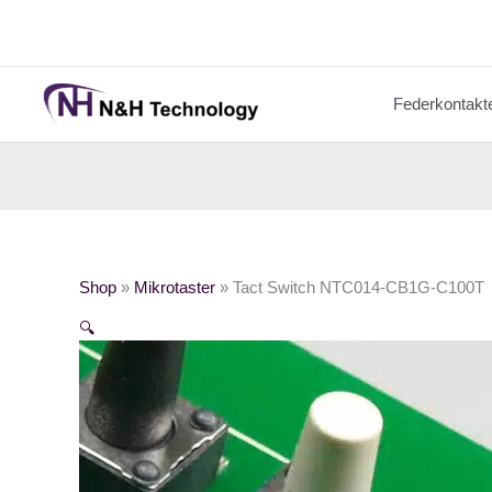
Zum
Inhalt
springen
Federkontakt
Shop
»
Mikrotaster
»
Tact Switch NTC014-CB1G-C100T
🔍