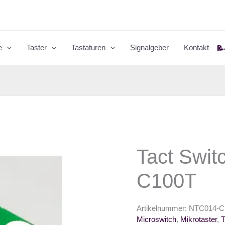
e
Taster
Tastaturen
Signalgeber
Kontakt
📝
Tact Swi
C100T
Artikelnummer:
NTC014-C
Microswitch
,
Mikrotaster
,